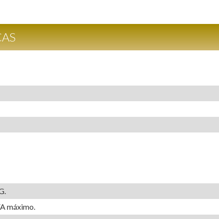
CAS
G.
VA máximo.