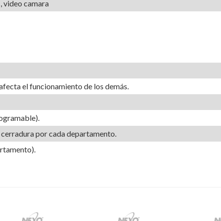
 , video camara
fecta el funcionamiento de los demás.
ogramable).
 cerradura por cada departamento.
artamento).